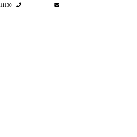
 11130
094-149-2944
e27v@yahoo.com